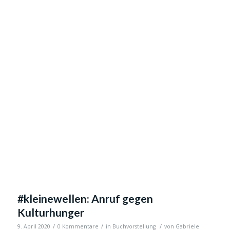
#kleinewellen: Anruf gegen
Kulturhunger
/
/
/
9. April 2020
0 Kommentare
in
Buchvorstellung
von
Gabriele