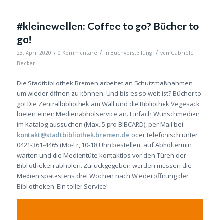
#kleinewellen: Coffee to go? Bücher to
go!
/
/
/
23. April 2020
0 Kommentare
in
Buchvorstellung
von
Gabriele
Becker
Die Stadtbibliothek Bremen arbeitet an Schutzmaßnahmen,
um wieder öffnen zu können. Und bis es so weit ist? Bücher to
go! Die Zentralbibliothek am Wall und die Bibliothek Vegesack
bieten einen Medienabholservice an. Einfach Wunschmedien
im Katalog aussuchen (Max. 5 pro BIBCARD), per Mail bei
kontakt@stadtbibliothek.bremen.de
oder telefonisch unter
0421-361-4465 (Mo-Fr, 10-18 Uhr) bestellen, auf Abholtermin
warten und die Medientüte kontaktlos vor den Türen der
Bibliotheken abholen. Zurückgegeben werden müssen die
Medien spätestens drei Wochen nach Wiederöffnung der
Bibliotheken. Ein toller Service!