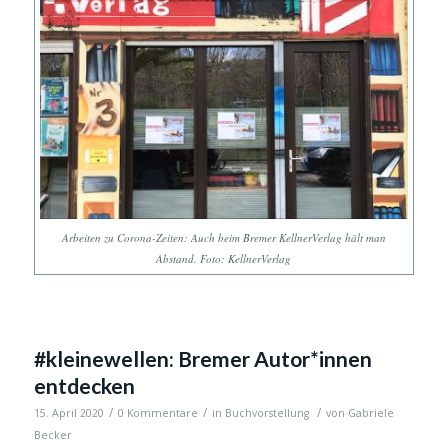
Arbeiten zu Corona-Zeiten: Auch beim Bremer KellnerVerlag hält man
Abstand. Foto: KellnerVerlag
#kleinewellen: Bremer Autor*innen
entdecken
/
/
/
15. April 2020
0 Kommentare
in
Buchvorstellung
von
Gabriele
Becker