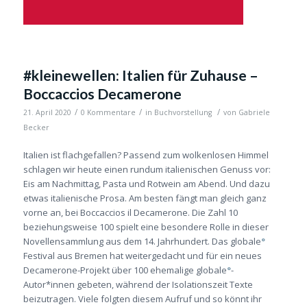
#kleinewellen: Italien für Zuhause –
Boccaccios Decamerone
/
/
/
21. April 2020
0 Kommentare
in
Buchvorstellung
von
Gabriele
Becker
Italien ist flachgefallen? Passend zum wolkenlosen Himmel
schlagen wir heute einen rundum italienischen Genuss vor:
Eis am Nachmittag, Pasta und Rotwein am Abend. Und dazu
etwas italienische Prosa. Am besten fängt man gleich ganz
vorne an, bei Boccaccios il Decamerone. Die Zahl 10
beziehungsweise 100 spielt eine besondere Rolle in dieser
Novellensammlung aus dem 14. Jahrhundert. Das globale
°
Festival aus Bremen hat weitergedacht und für ein neues
Decamerone-Projekt über 100 ehemalige globale
°
-
Autor*innen gebeten, während der Isolationszeit Texte
beizutragen. Viele folgten diesem Aufruf und so könnt ihr