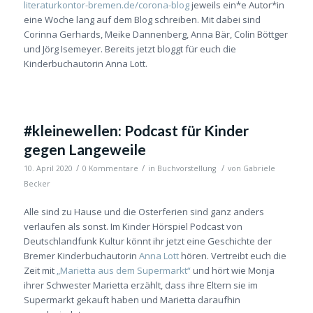
literaturkontor-bremen.de/corona-blog
jeweils ein*e Autor*in
eine Woche lang auf dem Blog schreiben. Mit dabei sind
Corinna Gerhards, Meike Dannenberg, Anna Bär, Colin Böttger
und Jörg Isemeyer. Bereits jetzt bloggt für euch die
Kinderbuchautorin Anna Lott.
#kleinewellen: Podcast für Kinder
gegen Langeweile
/
/
/
10. April 2020
0 Kommentare
in
Buchvorstellung
von
Gabriele
Becker
Alle sind zu Hause und die Osterferien sind ganz anders
verlaufen als sonst. Im Kinder Hörspiel Podcast von
Deutschlandfunk Kultur könnt ihr jetzt eine Geschichte der
Bremer Kinderbuchautorin
Anna Lott
hören. Vertreibt euch die
Zeit mit
„Marietta aus dem Supermarkt“
und hört wie Monja
ihrer Schwester Marietta erzählt, dass ihre Eltern sie im
Supermarkt gekauft haben und Marietta daraufhin