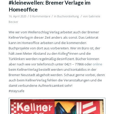
#kleinewellen: Bremer Verlage im
Homeoffice
/
/
/
16. April 2020
0 Kommentare
in
Buchvorstellung
von
Gabriele
Becker
Wie wir vom Wellenschlag Verlag arbeitet auch der Bremer
KellnerVerlag in dieser Zeit anders als sonst. Das Lektorat
kann im Homeoffice arbeiten und die kommenden
Buchprojekte von dort aus vorbereiten. Wer im Büro ist, der
hält zwei Meter Abstand zu den Kolleg*innen und die
Türklinken werden regelmäßig desinfiziert. Bücher können
aber nach wie vor telefonisch unter 0421 – 77866 oder
online
beim KellnerVerlag bestellt werden und kontaktlos in der
Bremer Neustadt abgeholt werden. Schaut gerne vorbei, denn
auch beim KellnerVerlag fehlen die Veranstaltungen und die
damit verbundene Aufmerksamkeit sehr!
#staysafe